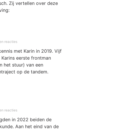
ch. Zij vertellen over deze
ving:
n reacties
nnis met Karin in 2019. Vijf
ij Karins eerste frontman
an het stuur) van een
htraject op de tandem.
n reacties
olgden in 2022 beiden de
kunde. Aan het eind van de