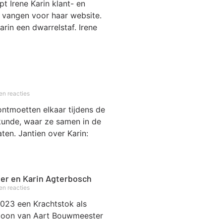
pt Irene Karin klant- en
e vangen voor haar website.
rin een dwarrelstaf. Irene
n reacties
ontmoetten elkaar tijdens de
skunde, waar ze samen in de
aten. Jantien over Karin:
er en Karin Agterbosch
n reacties
2023 een Krachtstok als
zoon van Aart Bouwmeester