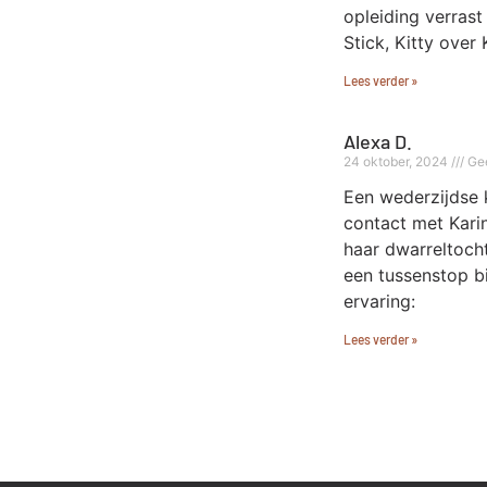
opleiding verrast
Stick, Kitty over 
Lees verder »
Alexa D.
24 oktober, 2024
Gee
Een wederzijdse 
contact met Karin
haar dwarreltocht
een tussenstop bi
ervaring:
Lees verder »