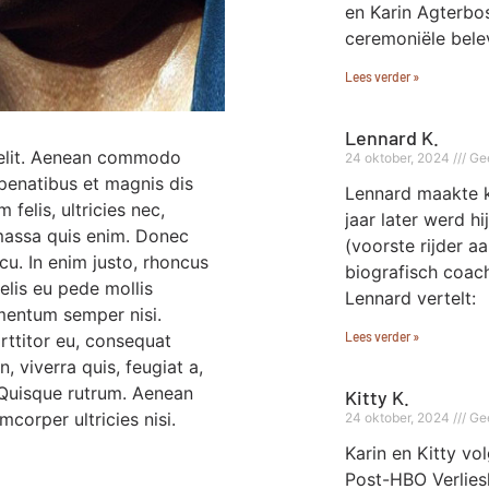
en Karin Agterbos
ceremoniële bele
Lees verder »
Lennard K.
 elit. Aenean commodo
24 oktober, 2024
Gee
penatibus et magnis dis
Lennard maakte ke
felis, ultricies nec,
jaar later werd h
 massa quis enim. Donec
(voorste rijder a
rcu. In enim justo, rhoncus
biografisch coac
felis eu pede mollis
Lennard vertelt:
ementum semper nisi.
Lees verder »
orttitor eu, consequat
, viverra quis, feugiat a,
. Quisque rutrum. Aenean
Kitty K.
mcorper ultricies nisi.
24 oktober, 2024
Gee
Karin en Kitty v
Post-HBO Verlies