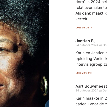
dorp’. In 2024 hel
relatieverhalen t
Als dank maakt Ka
vertelt:
Lees verder »
Jantien B.
24 oktober, 2024
Gee
Karin en Jantien 
opleiding Verlie
intervisiegroep z
Lees verder »
Aart Bouwmeest
24 oktober, 2024
Gee
Karin maakte in 
cadeau voor de 